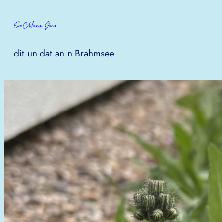
Zum
See.Manns.Garn
Inhalt
springen
dit un dat an n Brahmsee