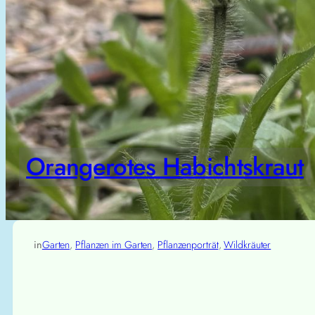
Orangerotes Habichtskraut
in
Garten
, 
Pflanzen im Garten
, 
Pflanzenporträt
, 
Wildkräuter