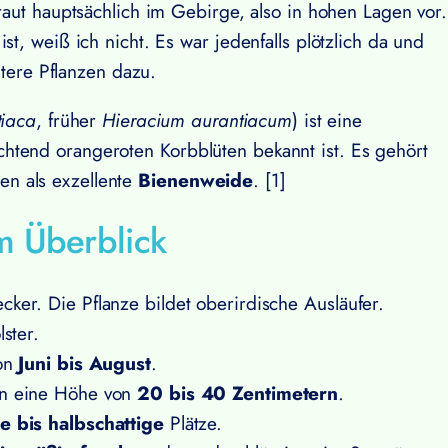
ut hauptsächlich im Gebirge, also in hohen Lagen vor.
 weiß ich nicht. Es war jedenfalls plötzlich da und
tere Pflanzen dazu.
tiaca
, früher
Hieracium aurantiacum
) ist eine
euchtend orangeroten Korbblüten bekannt ist. Es gehört
ten als exzellente
Bienenweide
. [1]
m Überblick
cker. Die Pflanze bildet oberirdische Ausläufer.
ster.
von
Juni bis August
.
hen eine Höhe von
20 bis 40 Zentimetern
.
e bis halbschattige
Plätze.