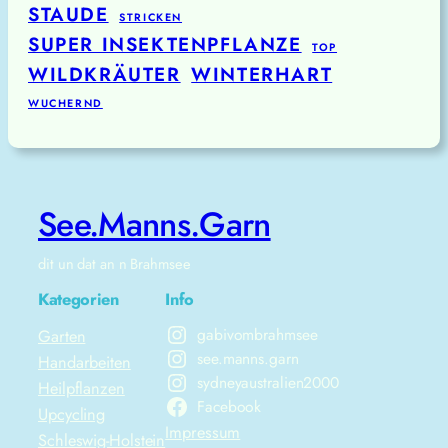
STAUDE
STRICKEN
SUPER INSEKTENPFLANZE
TOP
WILDKRÄUTER
WINTERHART
WUCHERND
See.Manns.Garn
dit un dat an n Brahmsee
Kategorien
Info
gabivombrahmsee
Garten
see.manns.garn
Handarbeiten
sydneyaustralien2000
Heilpflanzen
Facebook
Upcycling
Impressum
Schleswig-Holstein