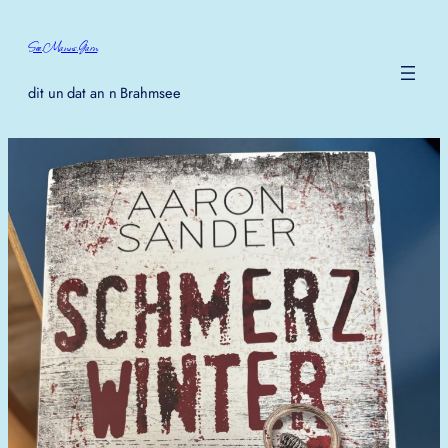
Zum
Inhalt
See.Manns.Garn
springen
dit un dat an n Brahmsee